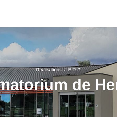
Réalisations /
E.R.P.
matorium de Her